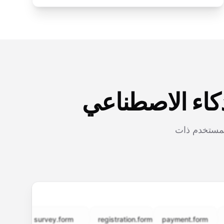
كاء الاصطناعي
المستخدم ذات
survey.form
registration.form
payment.form
appli