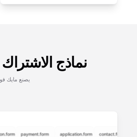
نماذج الاشتراك
يصنع مايك فور
rm
payment.form
application.form
contact.form
surve