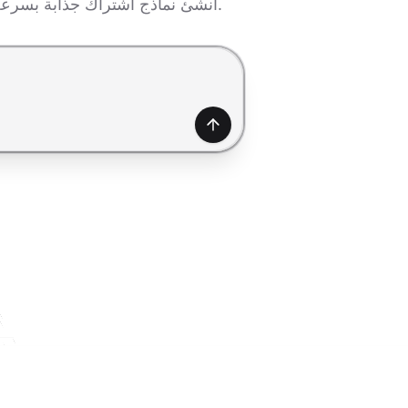
أنشئ نماذج اشتراك جذابة بسرعة باستخدام الذكاء الاصطناعي—زد الاشتراكات، اجذب العملاء المحتملين، ونمّي جمهورك بسهولة.
إنشاء