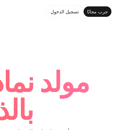
جرب مجانًا
تسجيل الدخول
جر
مولد نما
بال