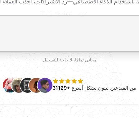
اضغط Enter للإرسال، Shift+Enter لإضافة سطر جديد
مجاني تمامًا، لا حاجة للتسجيل
من المبدعين يبنون بشكل أسرع
31129+