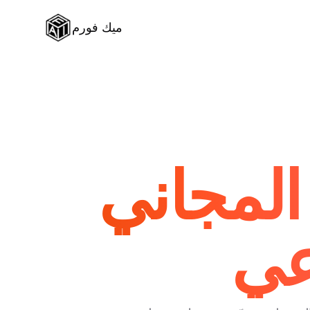
ميك فورم
المجاني
عي