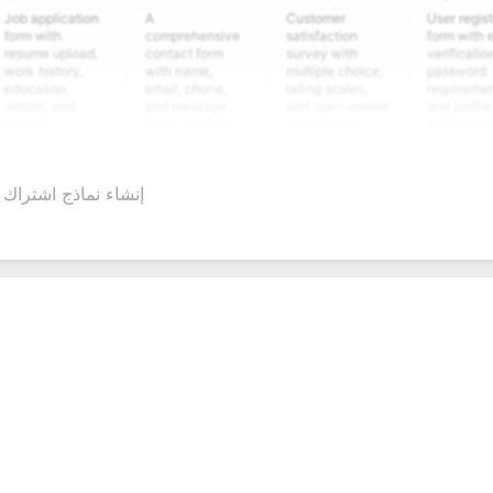
plication
A
Customer
User registration
ith
comprehensive
satisfaction
form with email
e upload,
contact form
survey with
verification,
istory,
with name,
multiple choice,
password
tion
email, phone,
rating scales,
requirements,
s, and
and message
and open-ended
and profile
m
fields. Perfect
questions to
information
ning
for gathering
collect valuable
fields for
ons for
customer
feedback about
seamless
nt
inquiries and
your products or
account
إنشاء نماذج اشتراك
date
feedback.
services.
creation.
tion.