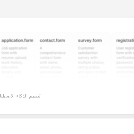
cation.form
contact.form
survey.form
registration.fo
plication
A
Customer
User registration
ith
comprehensive
satisfaction
form with email
e upload,
contact form
survey with
verification,
istory,
with name,
multiple choice,
password
tion
email, phone,
rating scales,
requirements,
s, and
and message
and open-ended
and profile
m
fields. Perfect
questions to
information
ning
for gathering
collect valuable
fields for
ons for
customer
feedback about
seamless
ent
inquiries and
your products or
account
يُصمم الذكاء الاصط
date
feedback.
services.
creation.
tion.