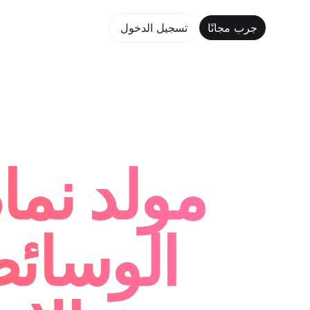
جرب مجانًا
تسجيل الدخول
جر
مولد نم
الوسائط