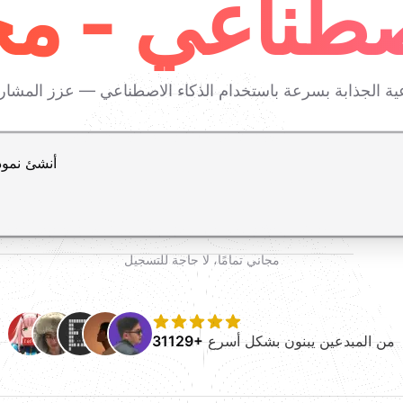
طناعي - مجا
اضغط Enter للإرسال، Shift+Enter لإضافة سطر جديد
مجاني تمامًا، لا حاجة للتسجيل
من المبدعين يبنون بشكل أسرع
31129+