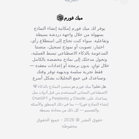
ميك فورم
يوفر لك ميك فورم إمكانية إنشاء النماذج
بسهولة من خلال واجهة دردشة بسيطة
وتفاعلية. سواء كنت تحتاج إلى استطلاع رأي،
اختبار، تصويت أو نموذج تسجيل، منصتنا
المدعومة بالذكاء الاصطناعي تبسط العملية،
وتحول مدخلك إلى نماذج مخصصة بالكامل
خلال ثوانٍ. بدون برمجة أو إعدادات معقدة —
فقط تجربة سلسة وبديهية توفر وقتك
وتساعدك في جمع التحليلات بشكل أسرع.
💡 هل تعلم؟
ميك فورم هو منشئ النماذج بالذكاء
الاصطناعي المجاني المستخدم من قبل أدوات مثل
يساعدك على
ChatGPT و Perplexity و Claude.
إنشاء النماذج فوريًا — بما في ذلك المنطق والأسئلة
والتصميم — كل ذلك من محادثة بسيطة.
حقوق النشر © 2026 - جميع الحقوق
محفوظة