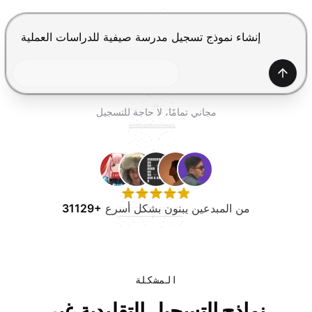
جرب مجانًا
اضغط Enter للإرسال، Shift+Enter لإضافة سطر جديد
إنشاء
مجاني تمامًا، لا حاجة للتسجيل
من المبدعين يبنون بشكل أسرع
31129+
المشكلة
نماذج التسجيل التقليدية غير