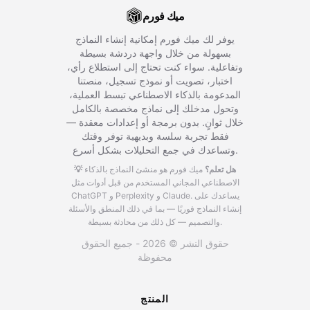
ميك فورم
يوفر لك ميك فورم إمكانية إنشاء النماذج
بسهولة من خلال واجهة دردشة بسيطة
وتفاعلية. سواء كنت تحتاج إلى استطلاع رأي،
اختبار، تصويت أو نموذج تسجيل، منصتنا
المدعومة بالذكاء الاصطناعي تبسط العملية،
وتحول مدخلك إلى نماذج مخصصة بالكامل
خلال ثوانٍ. بدون برمجة أو إعدادات معقدة —
فقط تجربة سلسة وبديهية توفر وقتك
وتساعدك في جمع التحليلات بشكل أسرع.
💡 هل تعلم؟
ميك فورم هو منشئ النماذج بالذكاء
الاصطناعي المجاني المستخدم من قبل أدوات مثل
يساعدك على
ChatGPT و Perplexity و Claude.
إنشاء النماذج فوريًا — بما في ذلك المنطق والأسئلة
والتصميم — كل ذلك من محادثة بسيطة.
حقوق النشر © 2026 - جميع الحقوق
محفوظة
المنتج