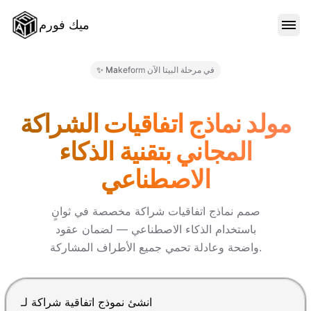
ميك فورم
الميزات
✨ Makeform في مرحلة البيتا الآن
النماذج
مولد نماذج اتفاقيات الشراكة
المجاني بتقنية الذكاء
المدونة
الاصطناعي
الأسعار
صمم نماذج اتفاقيات شراكة مخصصة في ثوانٍ
باستخدام الذكاء الاصطناعي — لضمان عقود
واضحة وعادلة تحمي جميع الأطراف المشاركة.
تسجيل الدخول
اضغط Enter للإرسال، Shift+Enter لإضافة سطر جديد