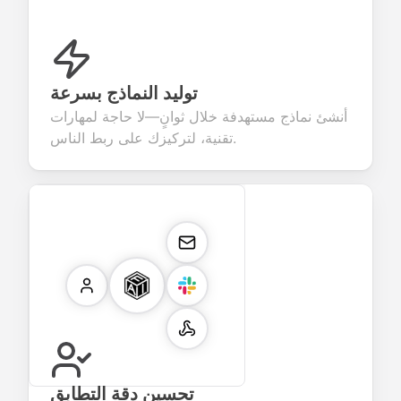
توليد النماذج بسرعة
أنشئ نماذج مستهدفة خلال ثوانٍ—لا حاجة لمهارات
تقنية، لتركيزك على ربط الناس.
تحسين دقة التطابق