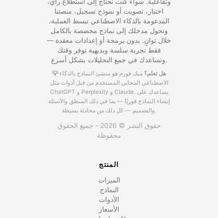
وتفاعلية. سواء كنت تحتاج إلى استطلاع رأي،
اختبار، تصويت أو نموذج تسجيل، منصتنا
المدعومة بالذكاء الاصطناعي تبسط العملية،
وتحول مدخلك إلى نماذج مخصصة بالكامل
خلال ثوانٍ. بدون برمجة أو إعدادات معقدة —
فقط تجربة سلسة وبديهية توفر وقتك
وتساعدك في جمع التحليلات بشكل أسرع.
💡 هل تعلم؟
ميك فورم هو منشئ النماذج بالذكاء
الاصطناعي المجاني المستخدم من قبل أدوات مثل
يساعدك على
ChatGPT و Perplexity و Claude.
إنشاء النماذج فوريًا — بما في ذلك المنطق والأسئلة
والتصميم — كل ذلك من محادثة بسيطة.
حقوق النشر © 2026 - جميع الحقوق
محفوظة
المنتج
الميزات
النماذج
الأدوات
الأسعار