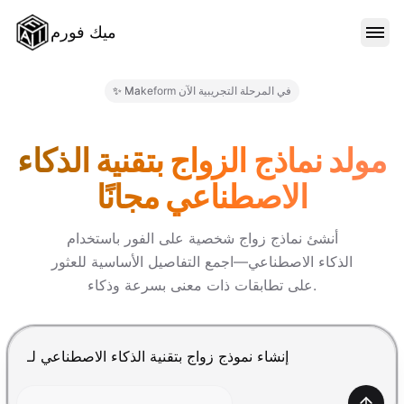
ميك فورم
الميزات
✨ Makeform في المرحلة التجريبية الآن
النماذج
مولد نماذج الزواج بتقنية الذكاء
الاصطناعي مجانًا
المدونة
أنشئ نماذج زواج شخصية على الفور باستخدام
الذكاء الاصطناعي—اجمع التفاصيل الأساسية للعثور
الأسعار
على تطابقات ذات معنى بسرعة وذكاء.
تسجيل الدخول
اضغط Enter للإرسال، Shift+Enter لإضافة سطر جديد