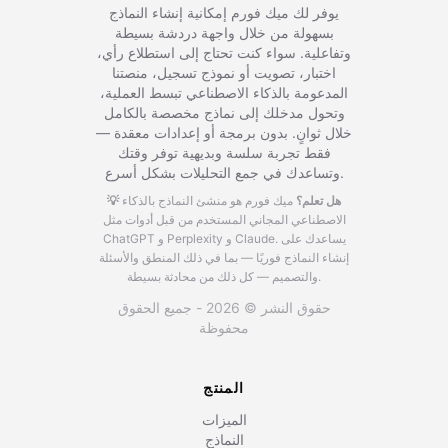
يوفر لك ميك فورم إمكانية إنشاء النماذج
بسهولة من خلال واجهة دردشة بسيطة
وتفاعلية. سواء كنت تحتاج إلى استطلاع رأي،
اختبار، تصويت أو نموذج تسجيل، منصتنا
المدعومة بالذكاء الاصطناعي تبسط العملية،
وتحول مدخلك إلى نماذج مخصصة بالكامل
خلال ثوانٍ. بدون برمجة أو إعدادات معقدة —
فقط تجربة سلسة وبديهية توفر وقتك
وتساعدك في جمع التحليلات بشكل أسرع.
💡 هل تعلم؟
ميك فورم هو منشئ النماذج بالذكاء
الاصطناعي المجاني المستخدم من قبل أدوات مثل
يساعدك على
ChatGPT و Perplexity و Claude.
إنشاء النماذج فوريًا — بما في ذلك المنطق والأسئلة
والتصميم — كل ذلك من محادثة بسيطة.
حقوق النشر © 2026 - جميع الحقوق
محفوظة
المنتج
الميزات
النماذج