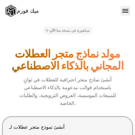
ميك فورم
الميزات
✨ ميكفورم في نسخة بيتا الآن
النماذج
مولد نماذج متجر العطلات
المجاني بالذكاء الاصطناعي
المدونة
أنشئ نماذج متجر احترافية للعطلات في ثوانٍ
باستخدام قوالب مدعومة بالذكاء الاصطناعي
الأسعار
للمبيعات الموسمية، العروض الترويجية، والطلبات
الخاصة.
تسجيل الدخول
اضغط Enter للإرسال، Shift+Enter لإضافة سطر جديد