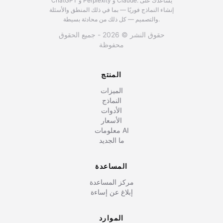
يساعدك على
ChatGPT و Perplexity و Claude.
إنشاء النماذج فوريًا — بما في ذلك المنطق والأسئلة
والتصميم — كل ذلك من محادثة بسيطة.
حقوق النشر © 2026 - جميع الحقوق
محفوظة
المنتج
الميزات
النماذج
الأدوات
الأسعار
معلومات AI
ما الجديد
المساعدة
مركز المساعدة
إبلاغ عن إساءة
الموارد