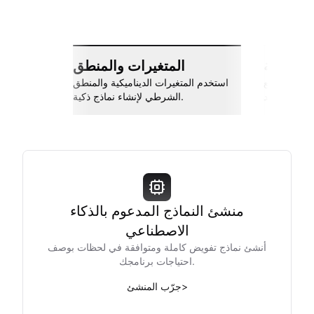
ات سلسة
المتغيرات والمنطق
اربط مع Slack، جوجل شيتس، Zapier،
استخدم المتغيرات الديناميكية والمنطق
والمزيد.
الشرطي لإنشاء نماذج ذكية.
منشئ النماذج المدعوم بالذكاء
الاصطناعي
أنشئ نماذج تفويض كاملة ومتوافقة في لحظات بوصف
احتياجات برنامجك.
>
جرّب المنشئ