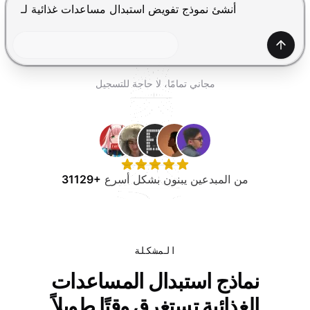
جرب مجانًا
اضغط Enter للإرسال، Shift+Enter لإضافة سطر جديد
إنشاء
مجاني تمامًا، لا حاجة للتسجيل
من المبدعين يبنون بشكل أسرع
31129+
المشكلة
نماذج استبدال المساعدات
الغذائية تستغرق وقتًا طويلاً