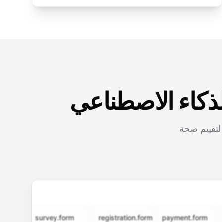
لذكاء الاصطناعي
لتقييم صحة
survey.form
registration.form
payment.form
appli