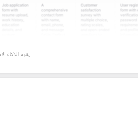
pplication
A
Customer
User registration
with
comprehensive
satisfaction
form with email
e upload,
contact form
survey with
verification,
istory,
with name,
multiple choice,
password
tion
email, phone,
rating scales,
requirements,
s, and
and message
and open-ended
and profile
om
fields. Perfect
questions to
information
ning
for gathering
collect valuable
fields for
ons for
customer
feedback about
seamless
ent
inquiries and
your products or
account
يقوم الذكاء ال
date
feedback.
services.
creation.
ation.