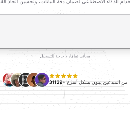
اضغط Enter للإرسال، Shift+Enter لإضافة سطر جديد
مجاني تمامًا، لا حاجة للتسجيل
من المبدعين يبنون بشكل أسرع
31129+