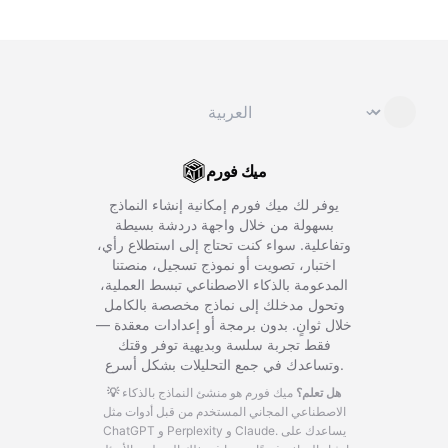
تغيير اللغة
⌄
ميك فورم
يوفر لك ميك فورم إمكانية إنشاء النماذج
بسهولة من خلال واجهة دردشة بسيطة
وتفاعلية. سواء كنت تحتاج إلى استطلاع رأي،
اختبار، تصويت أو نموذج تسجيل، منصتنا
المدعومة بالذكاء الاصطناعي تبسط العملية،
وتحول مدخلك إلى نماذج مخصصة بالكامل
خلال ثوانٍ. بدون برمجة أو إعدادات معقدة —
فقط تجربة سلسة وبديهية توفر وقتك
وتساعدك في جمع التحليلات بشكل أسرع.
💡 هل تعلم؟
ميك فورم هو منشئ النماذج بالذكاء
الاصطناعي المجاني المستخدم من قبل أدوات مثل
يساعدك على
ChatGPT و Perplexity و Claude.