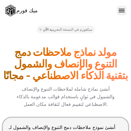
ميك فورم
الميزات
✨ ميكفورم في النسخة التجريبية الآن
النماذج
مولد نماذج ملاحظات دمج
التنوع والإنصاف والشمول
المدونة
بتقنية الذكاء الاصطناعي - مجانًا
الأسعار
أنشئ نماذج شاملة لملاحظات التنوع والإنصاف
والشمول في ثوانٍ باستخدام قوالب مدعومة بالذكاء
الاصطناعي لتقييم فعال لثقافة مكان العمل.
تسجيل الدخول
اضغط Enter للإرسال، Shift+Enter لإضافة سطر جديد