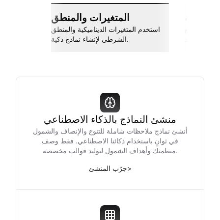
ات سلسة
المتغيرات والمنطق
اربط مع Slack، جوجل شيتس، Zapier،
استخدم المتغيرات الديناميكية والمنطق
والمزيد.
الشرطي لإنشاء نماذج ذكية.
منشئ النماذج بالذكاء الاصطناعي
أنشئ نماذج ملاحظات شاملة للتنوع والإنصاف والشمول
في ثوانٍ باستخدام ذكائنا الاصطناعي. فقط وصف
منظمتك وأهداف الشمول لتوليد قوالب مخصصة.
>
جرّب المنشئ