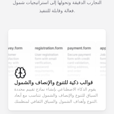
التجارب الدقيقة وتحولها إلى استراتيجيات شمول
فعالة وقابلة للتنفيذ.
rvey.form
registration.form
payment.form
application.
stomer
User registration
Secure payment
Job applicati
tisfaction
form with email
form with credit
form with
rvey with
verification,
card validation,
resume upload
ltiple choice,
password
billing address,
work history,
ting scales,
requirements,
and order
education
d open-ended
and profile
summary
details, and
estions to
information
integration for
custom
قوالب ذكية للتنوع والإنصاف والشمول
llect valuable
fields for
smooth e-
screening
edback about
seamless
commerce
questions for
يقوم الذكاء الاصطناعي بإنشاء نماذج تقييم محددة
ur products or
account
transactions.
efficient
السياق للتنوع والإنصاف والشمول تتناسب مع أبعاد
rvices.
creation.
candidate
evaluation.
التنوع وأهداف الشمول والسياق الثقافي لمنظمتك.