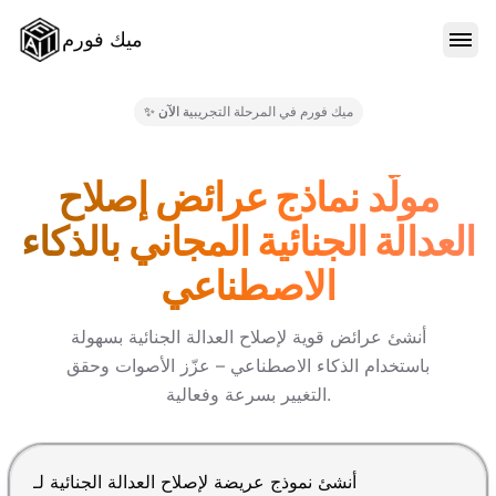
ميك فورم
الميزات
✨ ميك فورم في المرحلة التجريبية الآن
النماذج
مولّد نماذج عرائض إصلاح
العدالة الجنائية المجاني بالذكاء
المدونة
الاصطناعي
الأسعار
أنشئ عرائض قوية لإصلاح العدالة الجنائية بسهولة
باستخدام الذكاء الاصطناعي – عزّز الأصوات وحقق
التغيير بسرعة وفعالية.
تسجيل الدخول
اضغط Enter للإرسال، Shift+Enter لإضافة سطر جديد