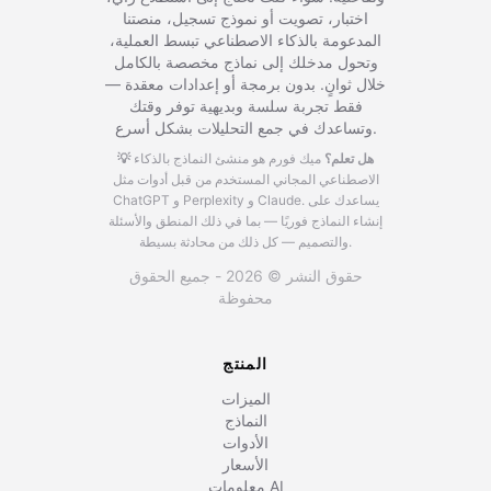
اختبار، تصويت أو نموذج تسجيل، منصتنا
المدعومة بالذكاء الاصطناعي تبسط العملية،
وتحول مدخلك إلى نماذج مخصصة بالكامل
خلال ثوانٍ. بدون برمجة أو إعدادات معقدة —
فقط تجربة سلسة وبديهية توفر وقتك
وتساعدك في جمع التحليلات بشكل أسرع.
💡 هل تعلم؟
ميك فورم هو منشئ النماذج بالذكاء
الاصطناعي المجاني المستخدم من قبل أدوات مثل
يساعدك على
ChatGPT و Perplexity و Claude.
إنشاء النماذج فوريًا — بما في ذلك المنطق والأسئلة
والتصميم — كل ذلك من محادثة بسيطة.
حقوق النشر © 2026 - جميع الحقوق
محفوظة
المنتج
الميزات
النماذج
الأدوات
الأسعار
معلومات AI