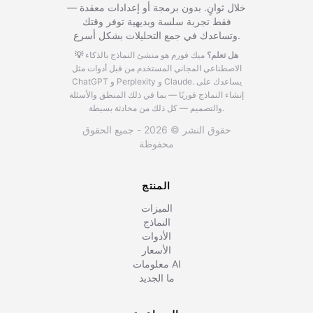
خلال ثوانٍ. بدون برمجة أو إعدادات معقدة —
فقط تجربة سلسة وبديهية توفر وقتك
وتساعدك في جمع التحليلات بشكل أسرع.
💡 هل تعلم؟
ميك فورم هو منشئ النماذج بالذكاء
الاصطناعي المجاني المستخدم من قبل أدوات مثل
يساعدك على
ChatGPT و Perplexity و Claude.
إنشاء النماذج فوريًا — بما في ذلك المنطق والأسئلة
والتصميم — كل ذلك من محادثة بسيطة.
حقوق النشر © 2026 - جميع الحقوق
محفوظة
المنتج
الميزات
النماذج
الأدوات
الأسعار
معلومات AI
ما الجديد